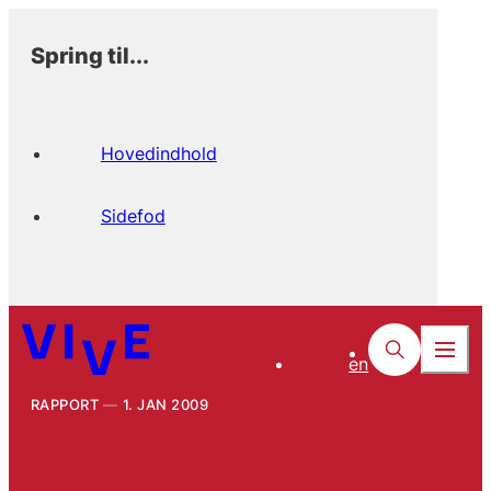
Spring til...
Hovedindhold
Sidefod
en
RAPPORT
1. JAN 2009