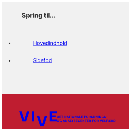
Spring til...
Hovedindhold
Sidefod