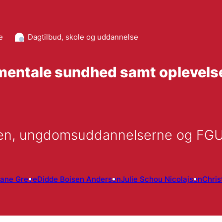
e
Dagtilbud, skole og uddannelse
mentale sundhed samt oplevelse
len, ungdomsuddannelserne og FGU-
Jane Greve
Didde Boisen Andersen
Julie Schou Nicolajsen
Chris