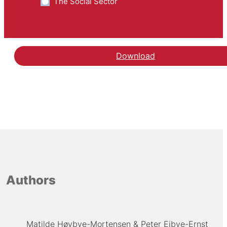
The Social Sector
Download
Authors
Matilde Høybye-Mortensen
Peter Ejbye-Ernst