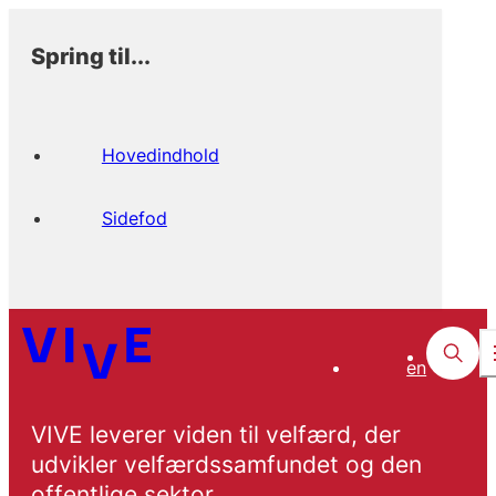
Spring til...
Hovedindhold
Sidefod
en
VIVE leverer viden til velfærd, der
udvikler velfærdssamfundet og den
offentlige sektor