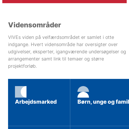
Vidensområder
VIVEs viden på velfærdsområdet er samlet i otte
indgange. Hvert vidensområde har oversigter over
udgivelser, eksperter, igangværende undersøgelser og
arrangementer samt link til temaer og større
projektforløb.
Arbejdsmarked
Børn, unge og famil