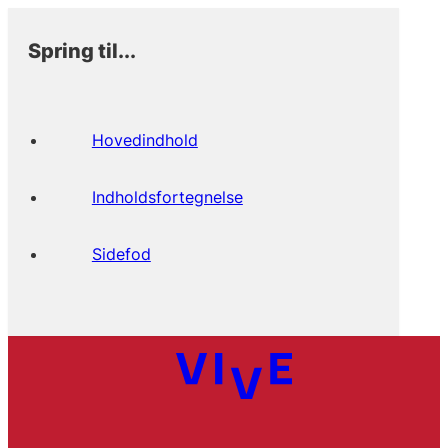
Spring til...
Hovedindhold
Indholdsfortegnelse
Sidefod