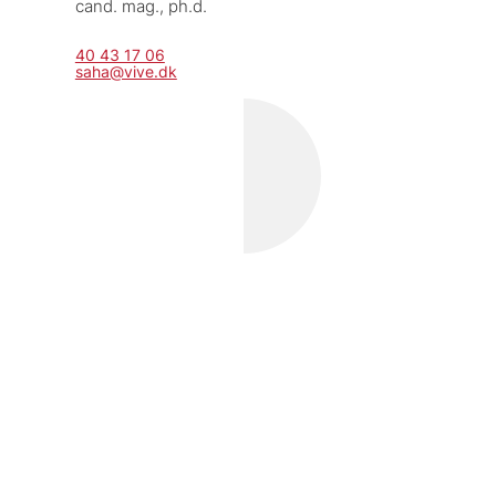
cand. mag., ph.d.
40 43 17 06
saha@vive.dk