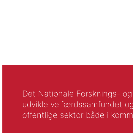
Det Nationale Forsknings- og A
udvikle velfærdssamfundet og ti
offentlige sektor både i komm