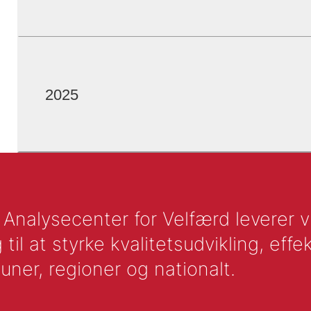
2025
nalysecenter for Velfærd leverer vid
l at styrke kvalitetsudvikling, effek
uner, regioner og nationalt.