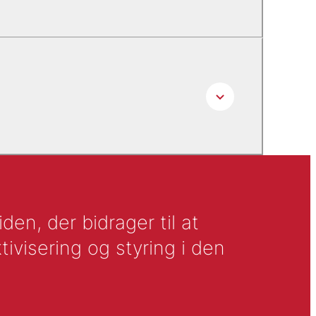
en, der bidrager til at
tivisering og styring i den