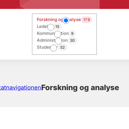
Forskning og analyse
179
Ledelse
15
Kommunikation
9
Administration
30
Studenter
52
Forskning og analyse
ltatnavigationen