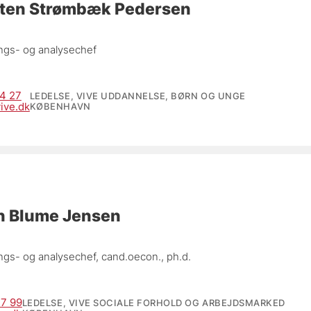
ten Strømbæk Pedersen
ngs- og analysechef
4 27
LEDELSE, VIVE UDDANNELSE, BØRN OG UNGE
ive.dk
KØBENHAVN
 Blume Jensen
ngs- og analysechef, 
cand.oecon., ph.d.
77 99
LEDELSE, VIVE SOCIALE FORHOLD OG ARBEJDSMARKED