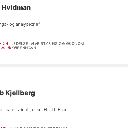
k Hvidman
ngs- og analysechef
7 34
LEDELSE, VIVE STYRING OG ØKONOMI
ive.dk
KØBENHAVN
b Kjellberg
r, 
cand.scient., m.sc. Health Econ