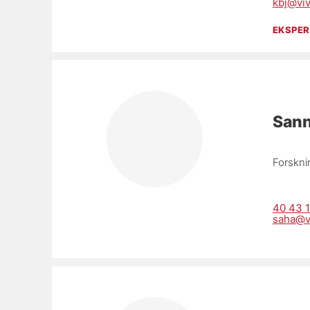
kbj@viv
EKSPE
Sann
Forskni
40 43 1
saha@v