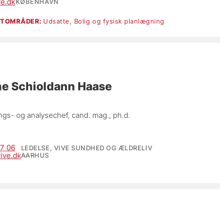
e.dk
KØBENHAVN
RTOMRÅDER:
Udsatte,
Bolig og fysisk planlægning
e Schioldann Haase
ngs- og analysechef, 
cand. mag., ph.d.
7 06
LEDELSE, VIVE SUNDHED OG ÆLDRELIV
ive.dk
AARHUS