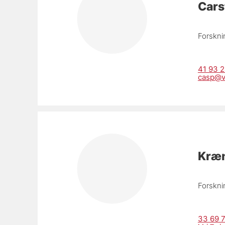
Cars
Forskni
41 93 2
casp@v
Kræn
Forskni
33 69 