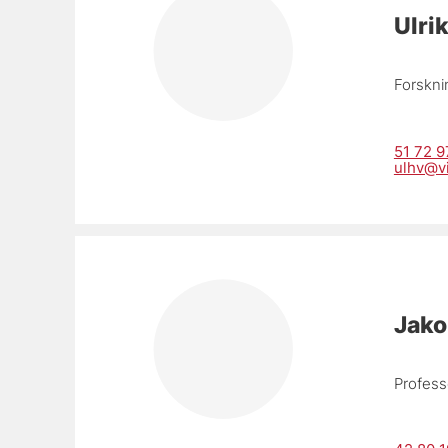
Ulri
Forskni
51 72 9
ulhv@v
Jako
Professo