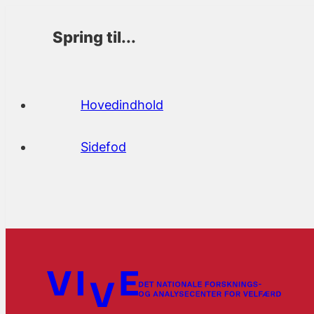
Spring til...
Hovedindhold
Sidefod