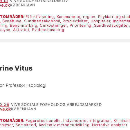
9 15
VIVE SUNDHED OG ÆLDRELIV
ve.dk
KØBENHAVN
RTOMRÅDER:
Effektivisering,
Kommune og region,
Psykiatri og sin
,
Sygehuse,
Sundhedsøkonomi,
Produktivitet,
Hospitaler,
Incitame
ering,
Benchmarking,
Omkostninger,
Prioritering,
Sundhedsudgifter
nalyse,
Aktivitet,
Evidensbasering
rine Vitus
r, 
Professor i sociologi
72 38
VIVE SOCIALE FORHOLD OG ARBEJDSMARKED
ve.dk
KØBENHAVN
RTOMRÅDER:
Fagprofessionelle,
Indvandrere,
Integration,
Kriminal
nalyser,
Socialteori,
Kvalitativ metodeudvikling,
Narrative analyser