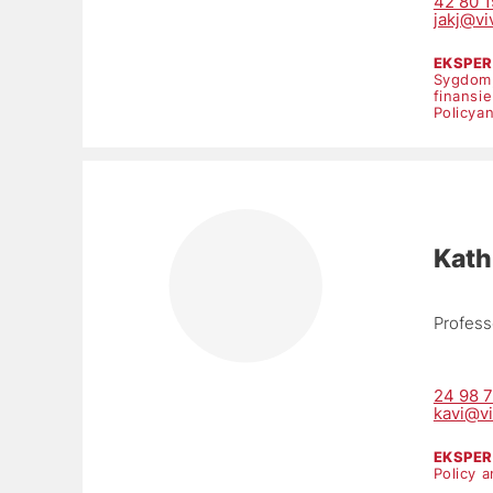
42 80 1
jakj@vi
EKSPE
Sygdom
finansi
Policya
Kath
Professo
24 98 
kavi@vi
EKSPE
Policy a