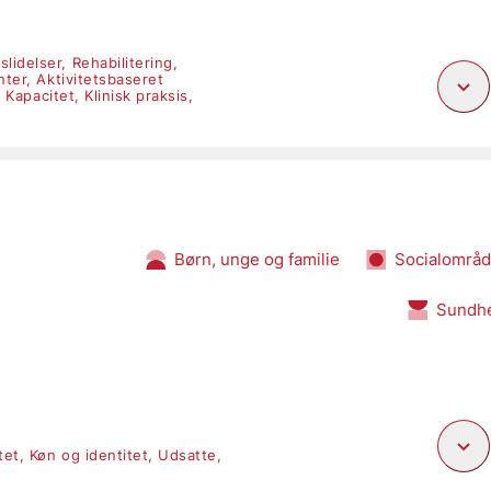
dslidelser,
Rehabilitering,
nter,
Aktivitetsbaseret
,
Kapacitet,
Klinisk praksis,
Børn, unge og familie
Socialområd
Sundh
itet,
Køn og identitet,
Udsatte,