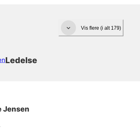
Vis flere (i alt 179)
Ledelse
en
e Jensen
r