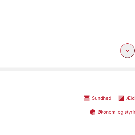
Sundhed
Æld
Økonomi og styri