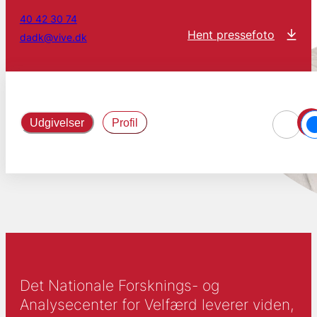
40 42 30 74
Hent pressefoto
dadk@vive.dk
Udgivelser
Profil
Det Nationale Forsknings- og
Analysecenter for Velfærd leverer viden,