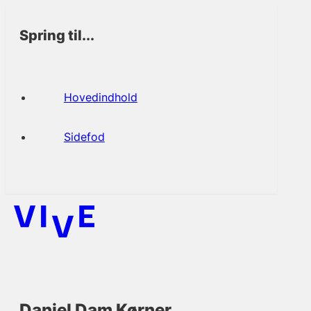
Spring til...
Hovedindhold
Sidefod
Daniel Dam Kørner