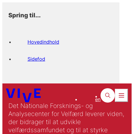
Spring til...
Hovedindhold
Sidefod
en
Det Nationale Forsknings- og
Analysecenter for Velfærd leverer viden,
der bidrager til at udvikle
velfærdssamfundet og til at styrke