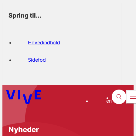
Spring til...
Hovedindhold
Sidefod
en
Nyheder