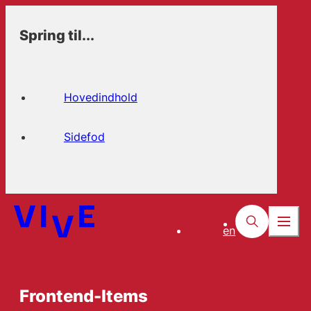
Spring til...
Hovedindhold
Sidefod
en
Frontend-Items