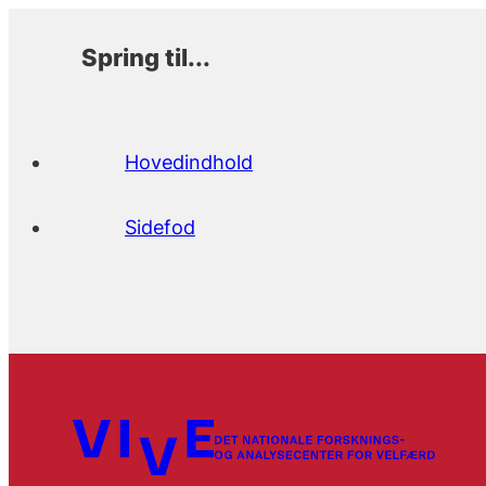
Spring til...
Hovedindhold
Sidefod