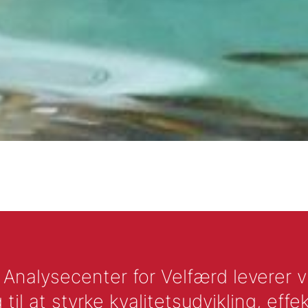
nalysecenter for Velfærd leverer vid
l at styrke kvalitetsudvikling, effek