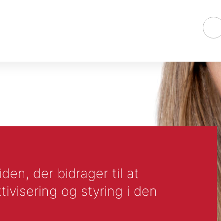
en, der bidrager til at
tivisering og styring i den