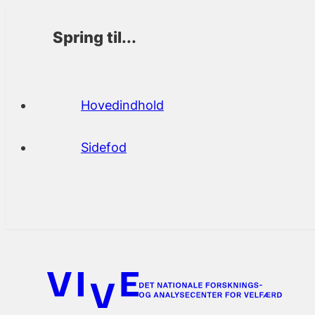
Spring til...
Hovedindhold
Sidefod