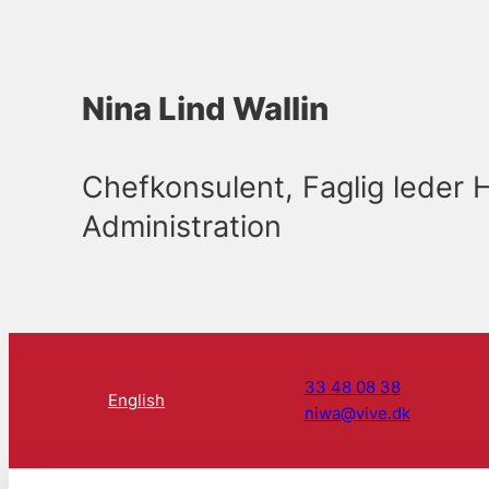
Nina Lind Wallin
Chefkonsulent, Faglig leder H
Administration
33 48 08 38
English
niwa@vive.dk