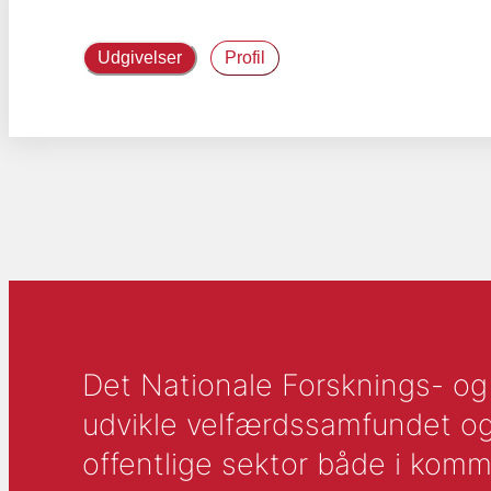
Udgivelser
Profil
Det Nationale Forsknings- og A
udvikle velfærdssamfundet og ti
offentlige sektor både i komm