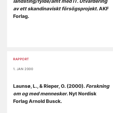
landsting/fylde/amt med IT. Utvärdering
av ett skandinaviskt försögsprojekt
. AKF
Forlag.
RAPPORT
1. JAN 2000
Launsø, L.
, & Rieper, O.
(2000).
Forskning
om og med mennesker
. Nyt Nordisk
Forlag Arnold Busck.