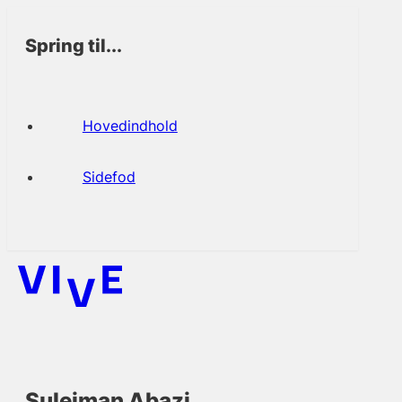
Spring til...
Hovedindhold
Sidefod
Sulejman Abazi