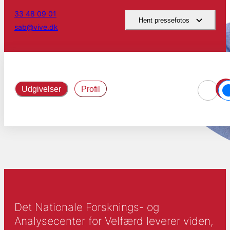
33 48 09 01
Hent pressefotos
sab@vive.dk
Udgivelser
Profil
Det Nationale Forsknings- og
Analysecenter for Velfærd leverer viden,