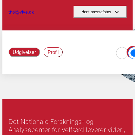
thol@vive.dk
Hent pressefotos
Udgivelser
Profil
Det Nationale Forsknings- og
Analysecenter for Velfærd leverer viden,