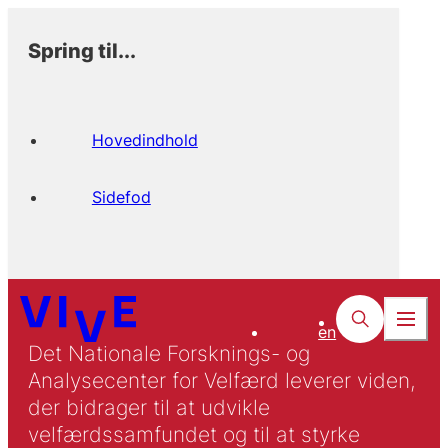
Spring til...
Hovedindhold
Sidefod
en
Det Nationale Forsknings- og
Analysecenter for Velfærd leverer viden,
der bidrager til at udvikle
velfærdssamfundet og til at styrke