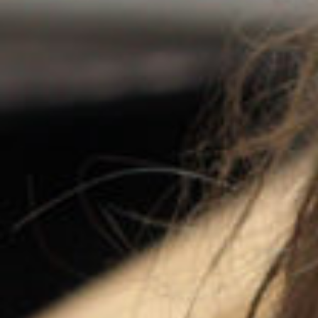
Sanne Haase er kandidat i medievidenskab og
har en ph.d.-grad i samfundsvidenskab fra
Aarhus Universitet.
Karen Tidemann
Sanne Haase er blevet ansat som
forsknings- og analysechef i VIVE. Hun
kommer fra en stilling som
forskningschef i VIA University College.