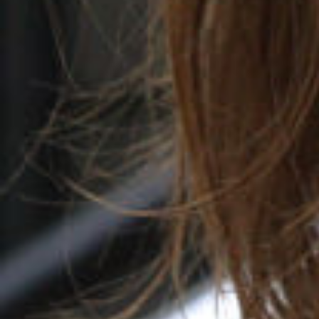
Uddannelseskvalitet, professionspolicy og praksis
samt Forskningscenter for Ledelse, organisation og
samfund.
”Jeg er grundlæggende motiveret af at løfte
kvaliteten af den viden, vi baserer vores
velfærdssamfund på. Og her spiller VIVE for mig at
se en stor rolle, som jeg glæder mig til at
understøtte. Jeg har stor interesse for den
praksisnære og anvendelsesorienterede forskning,
som jeg glæder mig til at arbejde videre med i
VIVE. Jeg ser frem til at lære nye medarbejdere,
kolleger og samarbejdspartnere at kende,” siger
Sanne Haase.
Sanne Haase er kandidat i medievidenskab og har
en ph.d.-grad i samfundsvidenskab fra Aarhus