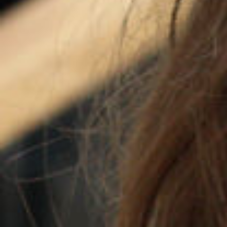
Den 1. marts tiltræder Sanne Haase som
forsknings- og analysechef i VIVE Sundhed, den
ene af VIVEs seks analyseafdelinger.
”Vi glæder os til at byde Sanne Haase velkommen.
Hun har solid erfaring med både personaleledelse
og forskningsfaglig ledelse af tværvidenskabelige
vidensmiljøer. Samtidig har hun bred erfaring med
mange af de opgaver, emner og metoder, som vi
arbejder med i VIVE,” siger direktør Lotte Jensen.
Sanne Haase kommer fra VIA University College.
Her har hun stået spidsen for de to
forskningscentre Forskningscenter for