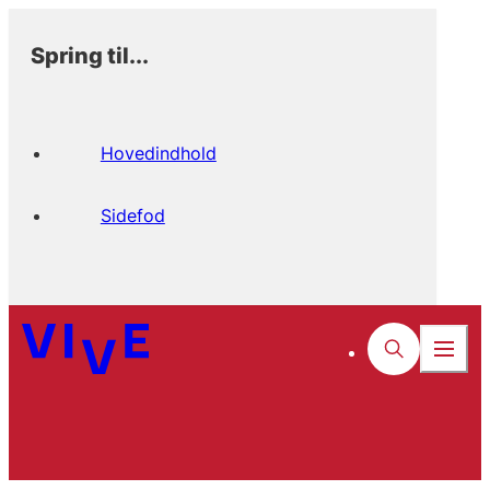
Spring til...
Hovedindhold
Sidefod