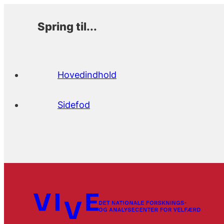
Spring til...
Hovedindhold
Sidefod