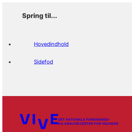
Spring til...
Hovedindhold
Sidefod