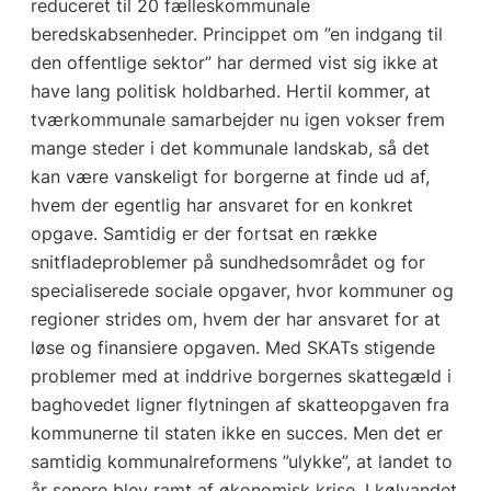
reduceret til 20 fælleskommunale
beredskabsenheder. Princippet om ”en indgang til
den offentlige sektor” har dermed vist sig ikke at
have lang politisk holdbarhed. Hertil kommer, at
tværkommunale samarbejder nu igen vokser frem
mange steder i det kommunale landskab, så det
kan være vanskeligt for borgerne at finde ud af,
hvem der egentlig har ansvaret for en konkret
opgave. Samtidig er der fortsat en række
snitfladeproblemer på sundhedsområdet og for
specialiserede sociale opgaver, hvor kommuner og
regioner strides om, hvem der har ansvaret for at
løse og finansiere opgaven. Med SKATs stigende
problemer med at inddrive borgernes skattegæld i
baghovedet ligner flytningen af skatteopgaven fra
kommunerne til staten ikke en succes. Men det er
samtidig kommunalreformens ”ulykke”, at landet to
år senere blev ramt af økonomisk krise. I kølvandet