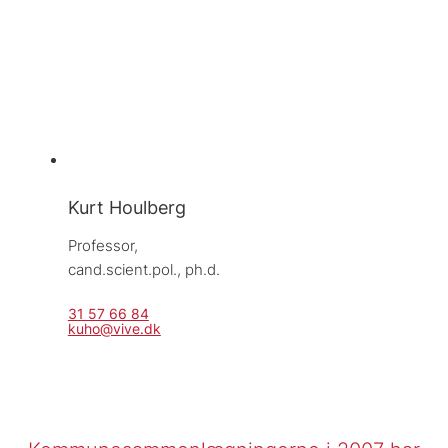
Kurt Houlberg
Professor, 
cand.scient.pol., ph.d.
31 57 66 84
kuho@vive.dk