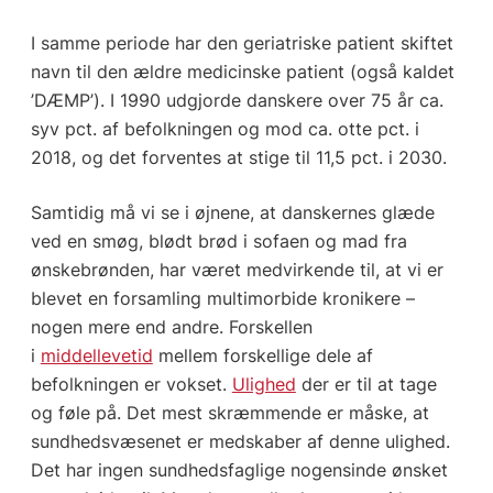
I samme periode har den geriatriske patient skiftet
navn til den ældre medicinske patient (også kaldet
’DÆMP’). I 1990 udgjorde danskere over 75 år ca.
syv pct. af befolkningen og mod ca. otte pct. i
2018, og det forventes at stige til 11,5 pct. i 2030.
Samtidig må vi se i øjnene, at danskernes glæde
ved en smøg, blødt brød i sofaen og mad fra
ønskebrønden, har været medvirkende til, at vi er
blevet en forsamling multimorbide kronikere –
nogen mere end andre. Forskellen
i
middellevetid
mellem forskellige dele af
befolkningen er vokset.
Ulighed
der er til at tage
og føle på. Det mest skræmmende er måske, at
sundhedsvæsenet er medskaber af denne ulighed.
Det har ingen sundhedsfaglige nogensinde ønsket