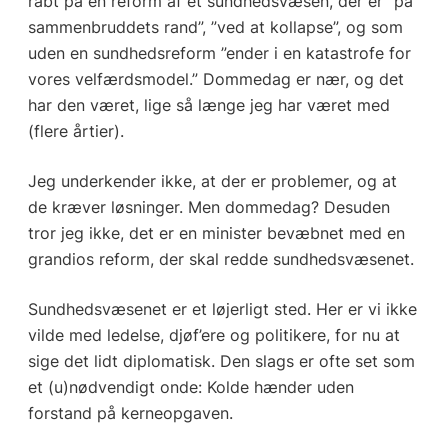
råbt på en reform af et sundhedsvæsen, der er ”på
sammenbruddets rand”, ”ved at kollapse”, og som
uden en sundhedsreform ”ender i en katastrofe for
vores velfærdsmodel.” Dommedag er nær, og det
har den været, lige så længe jeg har været med
(flere årtier).
Jeg underkender ikke, at der er problemer, og at
de kræver løsninger. Men dommedag? Desuden
tror jeg ikke, det er en minister bevæbnet med en
grandios reform, der skal redde sundhedsvæsenet.
Sundhedsvæsenet er et løjerligt sted. Her er vi ikke
vilde med ledelse, djøf’ere og politikere, for nu at
sige det lidt diplomatisk. Den slags er ofte set som
et (u)nødvendigt onde: Kolde hænder uden
forstand på kerneopgaven.