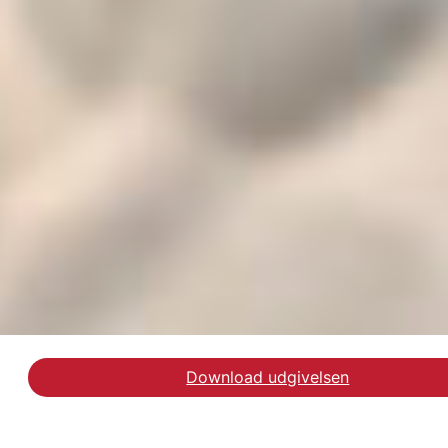
Download udgivelsen
Læs debatindlægget i