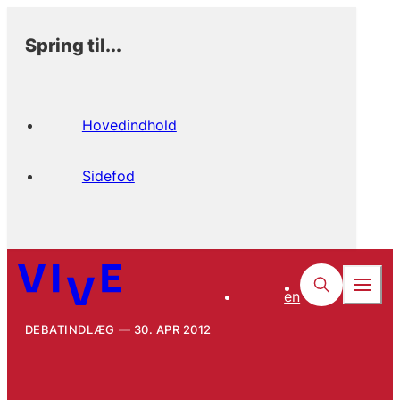
Spring til...
Hovedindhold
Sidefod
en
DEBATINDLÆG
30. APR 2012