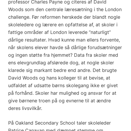
professor Charles Payne og citeres af David
Woods som den centrale læresætning i the London
challenge. Før reformen herskede der blandt nogle
skoleledere og lærere en opfattelse af, at skoler i
fattige områder af London leverede ”naturligt”
dårlige resultater. Hvad kunne man ellers forvente,
når skolens elever havde så dårlige forudsætninger
og ingen støtte fra hjemmet? Data fra skoler med
ens elevgrundlag afslørede dog, at nogle skoler
klarede sig markant bedre end andre. Det brugte
David Woods og hans kolleger til at bevise, at
udfaldet af udsatte børns skolegang ikke er givet
på forhånd. Skoler har mulighed og ansvar for at
give børnene troen på og evnerne til at ændre
deres livsvilkår.
På Oakland Secondary School taler skoleleder
Patrice Canavan med dæmpet stemme om