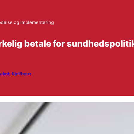
edelse og implementering
kelig betale for sundhedspoliti
akob Kjellberg