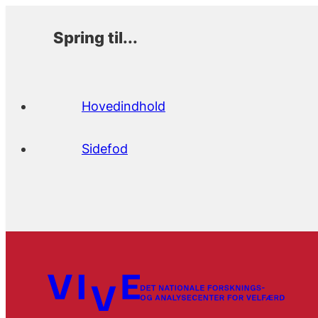
Spring til...
Hovedindhold
Sidefod