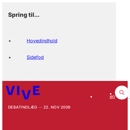
Spring til...
Hovedindhold
Sidefod
en
DEBATINDLÆG
22. NOV 2009