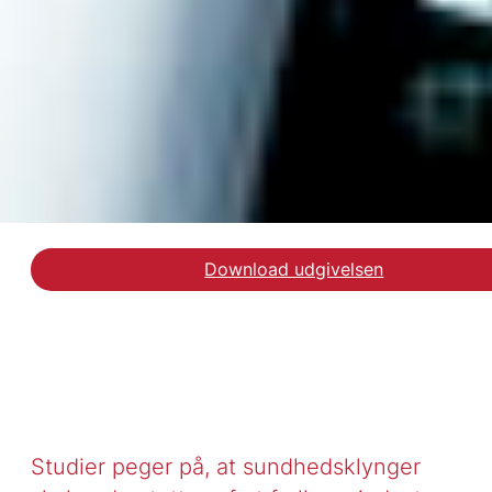
Download udgivelsen
Læs artiklen i Tidsskri
Studier peger på, at sundhedsklynger