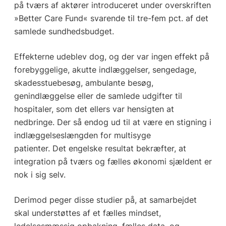
på tværs af aktører introduceret under overskriften
»Better Care Fund« svarende til tre-fem pct. af det
samlede sundhedsbudget.
Effekterne udeblev dog, og der var ingen effekt på
forebyggelige, akutte indlæggelser, sengedage,
skadesstuebesøg, ambulante besøg,
genindlæggelse eller de samlede udgifter til
hospitaler, som det ellers var hensigten at
nedbringe. Der så endog ud til at være en stigning i
indlæggelseslængden for multisyge
patienter. Det engelske resultat bekræfter, at
integration på tværs og fælles økonomi sjældent er
nok i sig selv.
Derimod peger disse studier på, at samarbejdet
skal understøttes af et fælles mindset,
ledelsesmæssig opbakning, fælles data, og