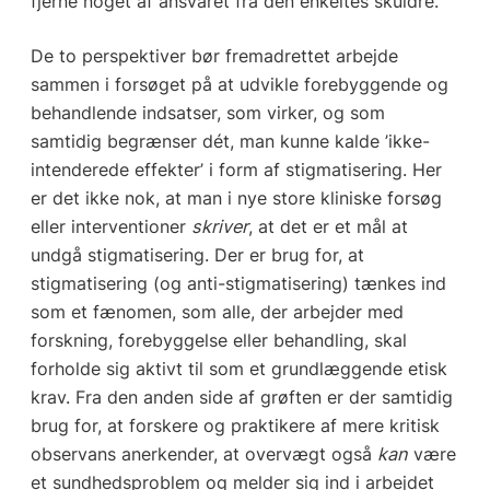
fjerne noget af ansvaret fra den enkeltes skuldre.
De to perspektiver bør fremadrettet arbejde
sammen i forsøget på at udvikle forebyggende og
behandlende indsatser, som virker, og som
samtidig begrænser dét, man kunne kalde ’ikke-
intenderede effekter’ i form af stigmatisering. Her
er det ikke nok, at man i nye store kliniske forsøg
eller interventioner
skriver
, at det er et mål at
undgå stigmatisering. Der er brug for, at
stigmatisering (og anti-stigmatisering) tænkes ind
som et fænomen, som alle, der arbejder med
forskning, forebyggelse eller behandling, skal
forholde sig aktivt til som et grundlæggende etisk
krav. Fra den anden side af grøften er der samtidig
brug for, at forskere og praktikere af mere kritisk
observans anerkender, at overvægt også
kan
være
et sundhedsproblem og melder sig ind i arbejdet