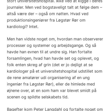
stort universitetshospital. Ikke ved at kigge i deres
journaler. Men ved bogstaveligt talt at følge dem –
altså være der – også om natten. Hvad ved
produktionsingeniører fra Løgstør Rør om
kardiologi? Intet.
Men han vidste noget om, hvordan man observerer
processer og systemer og arbejdsgange. Og så
havde han evnen til at undre sig. Han fortalte
forsamlingen, hvad han havde set og oplevet, og
folk enten skreg af grin (det er jo dejligt at se
kardiologer på et universitetshospital udstillet som
de rene amatører udi organisering af en ung
ingeniør fra Løgstør Rør), eller de himlede med
øjnene over, at en som ham var blevet smidt på
scenen og spildte selskabets tid.
Bagefter kom Peter Langdahl og fortalte noget om