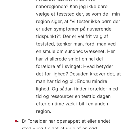
naboregionen? Kan jeg ikke bare
vælge et teststed der, selvom de i min
region siger, at "vi tester ikke børn der
er uden symptomer på nuværende
tidspunkt?". Der er vel frit valg af
teststed, tænker man, fordi man ved
en smule om sundhedsvæsenet. Her
har vi allerede smidt en hel del
forældre af i svinget: Hvad betyder
det for lighed? Desuden kræver det, at
man har tid og bil: Endnu mindre
lighed. Og sådan finder forælder med
tid og ressourcer en testtid dagen
efter en time væk i bil i en anden
region.
B: Forælder har opsnappet et eller andet
sted – jeg fik det at vide af en sød