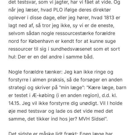
det testsvar, som vi jagter, har vi fået at vide. Og
når jeg læser, hvad PLO ifølge deres direktør
oplever i disse dage, eller jeg hører, hvad 1813 er
lagt ned af, så tror jeg ikke, sy vi er de eneste,
selvom sådan nogle ressourcestærke forældre
nord for København er kendt for at kunne suge
ressourcer til sig i sundhedsvæsenet som et sort
hul: Der er en del andre i samme båd.
Nogle forældre tænker: Jeg kan ikke ringe og
forstyrre i almen praksis, så de forsøger en anden
strategi og skriver på "min læge": "Kære læge, barn
er testet i Æ-købing (i en anden region), d.d. kl.
14.15. Jeg vil ikke forstyrre dig unødigt. Vil I holde
øje med testsvar og lade os det vide med det
samme, det tikker ind hos jer? MVH Sidsel".
Det sidste er måske lidt frækt: Egen læge har