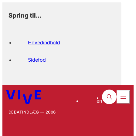
Spring til...
Hovedindhold
Sidefod
en
DEBATINDLÆG
2006