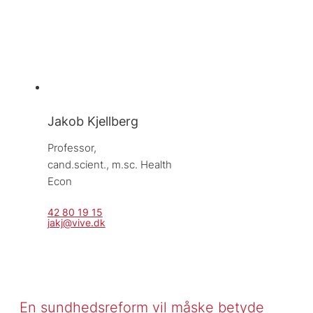
Jakob Kjellberg
Professor, 
cand.scient., m.sc. Health 
Econ
42 80 19 15
jakj@vive.dk
En sundhedsreform vil måske betyde