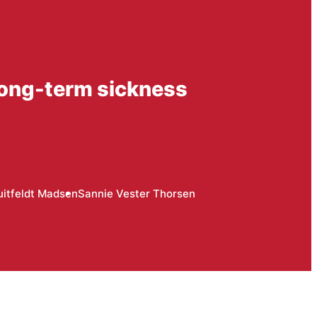
 long-term sickness
uitfeldt Madsen
Sannie Vester Thorsen