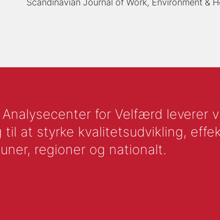
Scandinavian Journal of Work, Environment & H
nalysecenter for Velfærd leverer vid
l at styrke kvalitetsudvikling, effek
uner, regioner og nationalt.