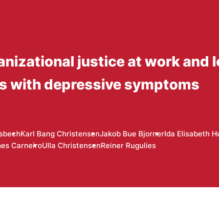
anizational justice at work and
s with depressive symptoms
rsbech
Karl Bang Christensen
Jakob Bue Bjorner
Ida Elisabeth H
mes Carneiro
Ulla Christensen
Reiner Rugulies