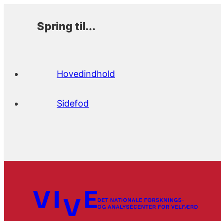
Spring til...
Hovedindhold
Sidefod