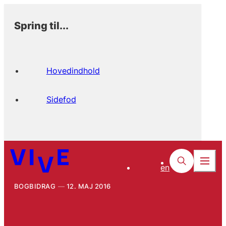
Spring til...
Hovedindhold
Sidefod
en
BOGBIDRAG
12. MAJ 2016