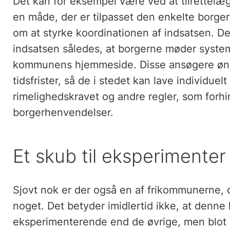
Det kan for eksempel være ved at tilrettelæ
en måde, der er tilpasset den enkelte borge
om at styrke koordinationen af indsatsen. D
indsatsen således, at borgerne møder syst
kommunens hjemmeside. Disse ansøgere ønske
tidsfrister, så de i stedet kan lave individuelt 
rimelighedskravet og andre regler, som forhi
borgerhenvendelser.
Et skub til eksperimenter
Sjovt nok er der også en af frikommunerne, de
noget. Det betyder imidlertid ikke, at denn
eksperimenterende end de øvrige, men blot a