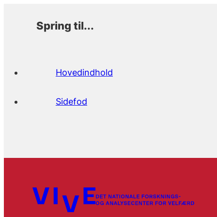
Spring til...
Hovedindhold
Sidefod