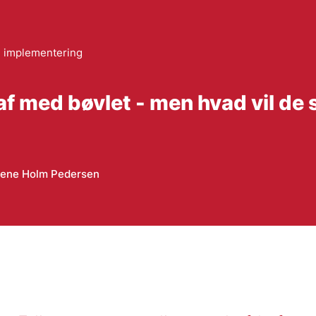
g implementering
f med bøvlet - men hvad vil de 
Lene Holm Pedersen