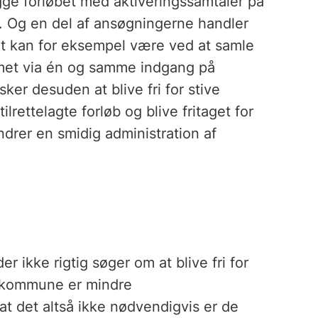
gge forløbet med aktiveringssamtaler på
r. Og en del af ansøgningerne handler
et kan for eksempel være ved at samle
emet via én og samme indgang på
r desuden at blive fri for stive
tilrettelagte forløb og blive fritaget for
ndrer en smidig administration af
r ikke rigtig søger om at blive fri for
e kommune er mindre
t det altså ikke nødvendigvis er de