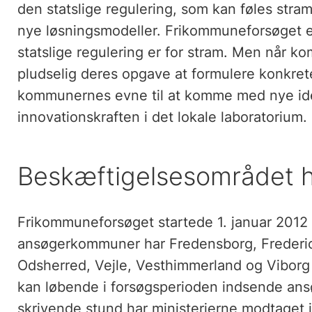
den statslige regulering, som kan føles stram 
nye løsningsmodeller. Frikommuneforsøget er 
statslige regulering er for stram. Men når ko
pludselig deres opgave at formulere konkrete
kommunernes evne til at komme med nye idée
innovationskraften i det lokale laboratorium.
Beskæftigelsesområdet h
Frikommuneforsøget startede 1. januar 2012 o
ansøgerkommuner har Fredensborg, Frederic
Odsherred, Vejle, Vesthimmerland og Viborg
kan løbende i forsøgsperioden indsende ans
skrivende stund har ministerierne modtaget i