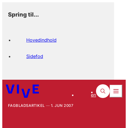
Spring til...
Hovedindhold
Sidefod
en
FAGBLADSARTIKEL
1. JUN 2007