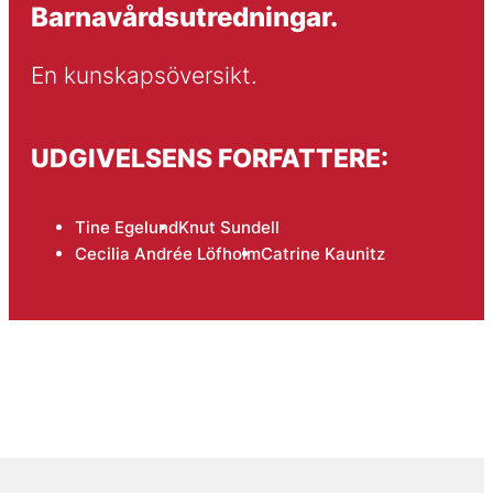
Barnavårdsutredningar.
En kunskapsöversikt.
UDGIVELSENS FORFATTERE:
Tine Egelund
Knut Sundell
Cecilia Andrée Löfholm
Catrine Kaunitz