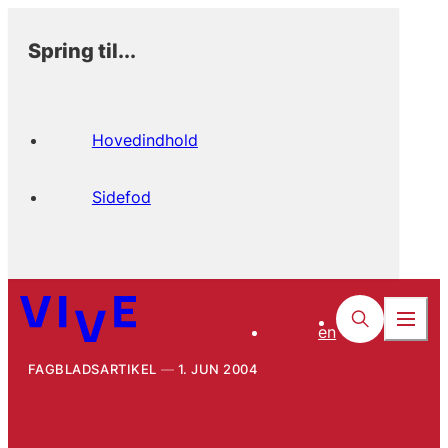
Spring til...
Hovedindhold
Sidefod
en
FAGBLADSARTIKEL
1. JUN 2004