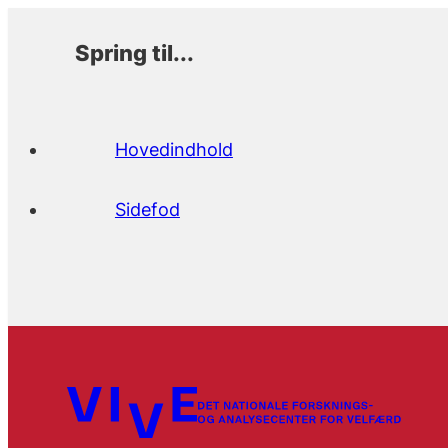
Spring til...
Hovedindhold
Sidefod