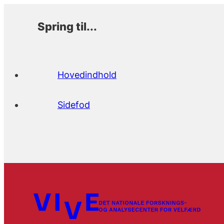
Spring til...
Hovedindhold
Sidefod