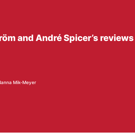
tröm and André Spicer’s review
Nanna Mik-Meyer