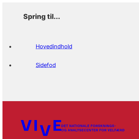
Spring til...
Hovedindhold
Sidefod