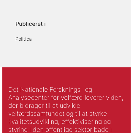
Publiceret i
Politica
Det Nationale Forsknings- og
Analysecenter for Velfærd leverer viden,
der bidrager til at udvikle
velfærdssamfundet og til at styrke
kvalitetsudvikling, effektivisering og
styring i den offentlige sektor både i