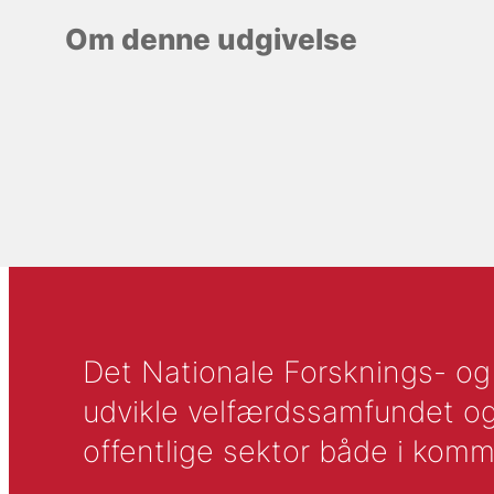
Om denne udgivelse
Det Nationale Forsknings- og A
udvikle velfærdssamfundet og ti
offentlige sektor både i komm