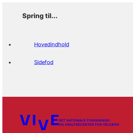
Spring til...
Hovedindhold
Sidefod