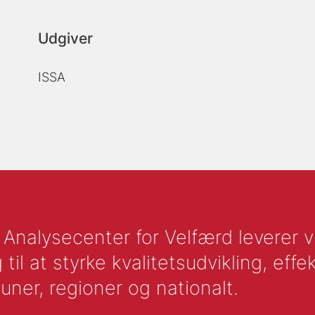
Udgiver
ISSA
nalysecenter for Velfærd leverer vid
l at styrke kvalitetsudvikling, effek
uner, regioner og nationalt.