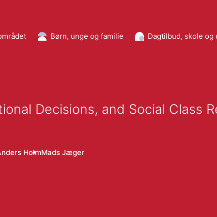
området
Børn, unge og familie
Dagtilbud, skole og
tional Decisions, and Social Class 
Anders Holm
Mads Jæger