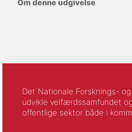
Om denne udgivelse
Det Nationale Forsknings- og A
udvikle velfærdssamfundet og ti
offentlige sektor både i komm