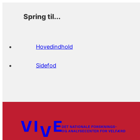
Spring til...
Hovedindhold
Sidefod