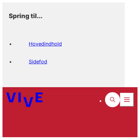
Spring til...
Hovedindhold
Sidefod