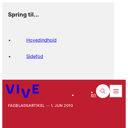
Spring til...
Hovedindhold
Sidefod
en
FAGBLADSARTIKEL
1. JUN 2010