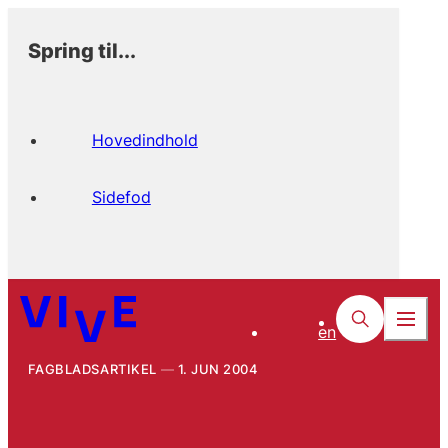
Spring til...
Hovedindhold
Sidefod
en
FAGBLADSARTIKEL
1. JUN 2004