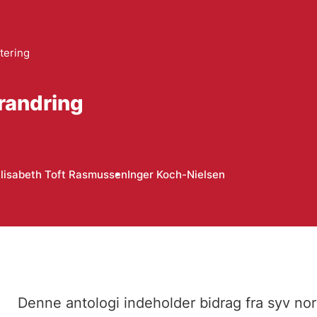
tering
orandring
lisabeth Toft Rasmussen
Inger Koch-Nielsen
Denne antologi indeholder bidrag fra syv no