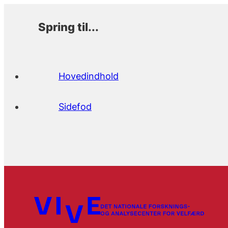
Spring til...
Hovedindhold
Sidefod