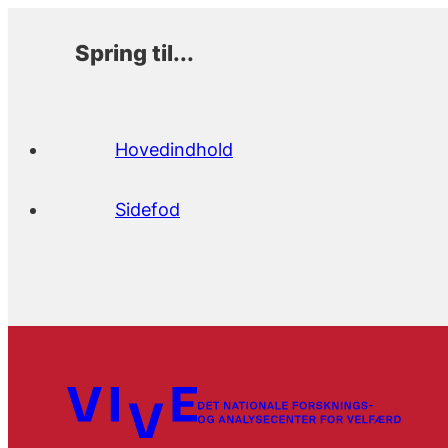
Spring til...
Hovedindhold
Sidefod