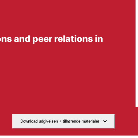
ns and peer relations in
Download udgivelsen + tilhørende materialer
Hent den videnskabelige artikel