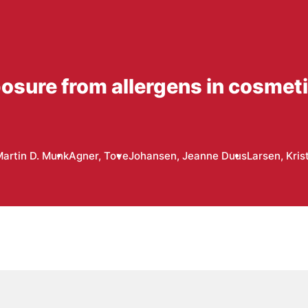
xposure from allergens in cosmet
artin D. Munk
Agner, Tove
Johansen, Jeanne Duus
Larsen, Kris