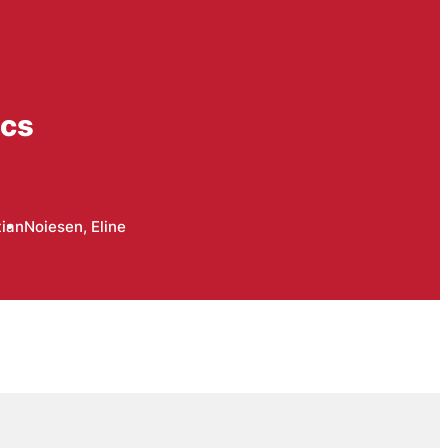
ics
tian
Noiesen, Eline