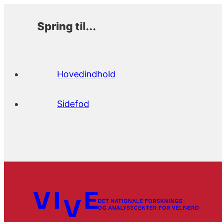
Spring til...
Hovedindhold
Sidefod